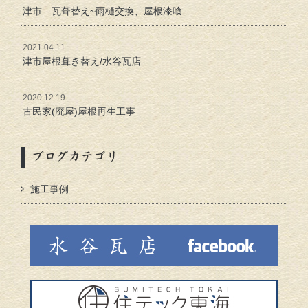
津市 瓦葺替え~雨樋交換、屋根漆喰
2021.04.11
津市屋根葺き替え/水谷瓦店
2020.12.19
古民家(廃屋)屋根再生工事
ブログカテゴリ
施工事例