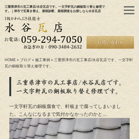
三重県津市の瓦工事店/水谷瓦店です。一文字軒瓦の銅板取り替え修理で
す。｜津市で瓦葺き替え、屋根診断、屋根調査をお探しなら水谷瓦店
HOME
»
ブログ
»
施工事例
»
三重県津市の瓦工事店/水谷瓦店です。一文字軒
瓦の銅板取り替え修理です。
三重県津市の瓦工事店/水谷瓦店です。
一文字軒瓦の銅板取り替え修理です。
一文字軒瓦の銅板腐食で、軒板まで腐ってしまいまし
た。こんなになるまで気付かなかったのかと…