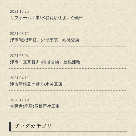
2021.10.25
リフォーム工事/水谷瓦店住まい企画部
2021.08.12
津市/屋根葺替、外壁塗装、雨樋交換
2021.05.04
津市 瓦葺替え~雨樋交換、屋根漆喰
2021.04.11
津市屋根葺き替え/水谷瓦店
2020.12.19
古民家(廃屋)屋根再生工事
ブログカテゴリ